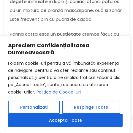
degete înmuiate în lupin și coniac, atunci paturos
cu un mixtura de brânză mascarpone, ouă și zahăr.
Este frecvent plin cu pudră de cacao.
Panna cotta este un pustietate cremos făcut cu
buruiana-magareasca;, smântână, zahăr și
Apreciem Confidențialitatea
Dumneavoastră
gelatină. De traditie, este ospatare cu un sos din
fructe sau ciocolată.
Folosim cookie-uri pentru a vă îmbunătăți experiența
de navigare, pentru a vă oferi reclame sau conținut
Gelato este un pustietate inghetat făcut cu
personalizat și pentru a ne analiza traficul. Făcând clic
buruiana-magareasca;, smântână, zahăr și arome.
pe „Accept toate”, sunteți de acord cu utilizarea
cookie-urilor.
Politica de Cookie-uri
Se servește de traditie în conuri sau gentiana.
Personalizați
Respinge Toate
Cannoli sunt produse de placintarie prăjite
umplute cu o umplutură delicat de brânză ricotta.
Accepta Toate
Acestea sunt frecvent acoperite cu sos de
SCRIS
SCRIS
ALEATORIU