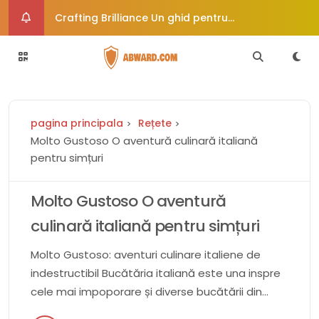
Crafting Brilliance Un ghid pentru
îmbunătățirea creativă a imaginii
Cum vă poate ajuta dieta paleo să vă
echilibrați hormonii
Rochie de mireasă de epocă uimește
pagina principala
Rețete
călătorește în timp în stil
6 moduri de a trata afecțiunile comune ale
Molto Gustoso O aventură culinară italiană
pentru simțuri
pielii
Crafty Corners Idei creative de cadouri DIY
pentru suflete pline de artă
Molto Gustoso O aventură
culinară italiană pentru simțuri
Molto Gustoso: aventuri culinare italiene de
indestructibil Bucătăria italiană este una inspre
cele mai impoporare și diverse bucătării din
glob. Se caracterizează printru utilizarea de