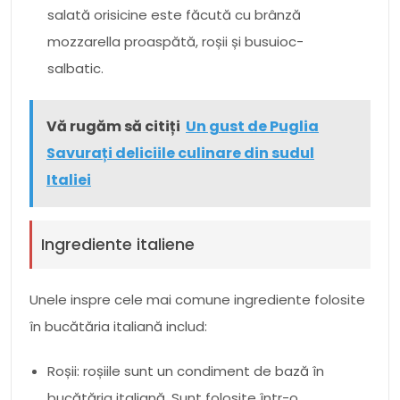
salată orisicine este făcută cu brânză
mozzarella proaspătă, roșii și busuioc-
salbatic.
Vă rugăm să citiți
Un gust de Puglia
Savurați deliciile culinare din sudul
Italiei
Ingrediente italiene
Unele inspre cele mai comune ingrediente folosite
în bucătăria italiană includ:
Roșii: roșiile sunt un condiment de bază în
bucătăria italiană. Sunt folosite într-o