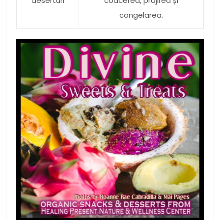
deserturi
coacerea, prăjirea și
congelarea.