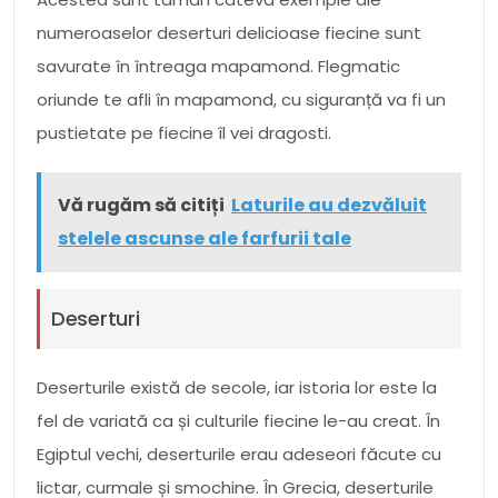
numeroaselor deserturi delicioase fiecine sunt
savurate în întreaga mapamond. Flegmatic
oriunde te afli în mapamond, cu siguranță va fi un
pustietate pe fiecine îl vei dragosti.
Vă rugăm să citiți
Laturile au dezvăluit
stelele ascunse ale farfurii tale
Deserturi
Deserturile există de secole, iar istoria lor este la
fel de variată ca și culturile fiecine le-au creat. În
Egiptul vechi, deserturile erau adeseori făcute cu
lictar, curmale și smochine. În Grecia, deserturile