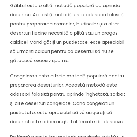
Gătitul este o altă metodă populară de aprinde
deserturi. Această metodă este adeseori folosită
pentru prepararea cremelor, budincilor și a altor
deserturi fiecine necesită o plită sau un aragaz
caldicel. Când gătiți un pustietate, este apreciabil
să urmăriți calduri pentru ca desertul să nu se
gătească excesiv spornic.
Congelarea este a treia metodă populară pentru
prepararea deserturilor. Această metodă este
adeseori folosită pentru aprinde înghețată, sorbet
și alte deserturi congelate. Când congelați un
pustietate, este apreciabil să vă asigurați că
desertul este adanc inghetat înainte de deservire.
Pe lângă aceste trei metode principale, există și o