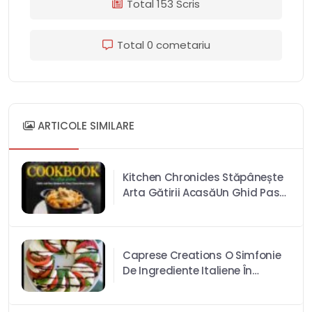
Total 153 Scris
Total 0 cometariu
ARTICOLE SIMILARE
Kitchen Chronicles Stăpânește
Arta Gătirii AcasăUn Ghid Pas
Cu Pas Pentru A Crea Mese
Delicioase Și Sănătoase Acasă
Caprese Creations O Simfonie
De Ingrediente Italiene În
Nuanțe De Roșii