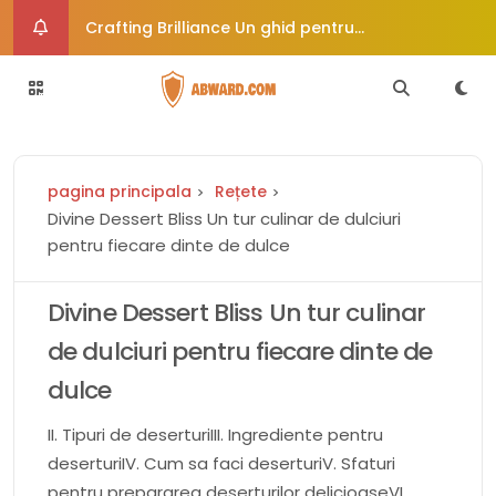
Crafting Brilliance Un ghid pentru
îmbunătățirea creativă a imaginii
Cum vă poate ajuta dieta paleo să vă
echilibrați hormonii
Rochie de mireasă de epocă uimește
pagina principala
Rețete
călătorește în timp în stil
6 moduri de a trata afecțiunile comune ale
Divine Dessert Bliss Un tur culinar de dulciuri
pentru fiecare dinte de dulce
pielii
Crafty Corners Idei creative de cadouri DIY
pentru suflete pline de artă
Divine Dessert Bliss Un tur culinar
de dulciuri pentru fiecare dinte de
dulce
II. Tipuri de deserturiIII. Ingrediente pentru
deserturiIV. Cum sa faci deserturiV. Sfaturi
pentru prepararea deserturilor delicioaseVI.