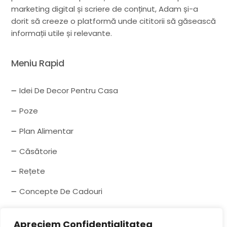
marketing digital și scriere de conținut, Adam și-a
dorit să creeze o platformă unde cititorii să găsească
informații utile și relevante.
Meniu Rapid
Idei De Decor Pentru Casa
Poze
Plan Alimentar
Căsătorie
Rețete
Concepte De Cadouri
Drepturi De Autor
Apreciem Confidențialitatea