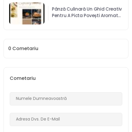
Pânză Culinară Un Ghid Creativ
Pentru A Picta Povești Aromate
În Bucătăria Ta
0
Cometariu
Cometariu