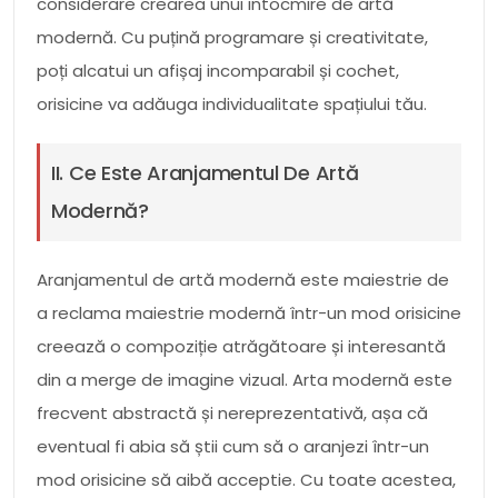
considerare crearea unui intocmire de artă
modernă. Cu puțină programare și creativitate,
poți alcatui un afișaj incomparabil și cochet,
orisicine va adăuga individualitate spațiului tău.
II. Ce Este Aranjamentul De Artă
Modernă?
Aranjamentul de artă modernă este maiestrie de
a reclama maiestrie modernă într-un mod orisicine
creează o compoziție atrăgătoare și interesantă
din a merge de imagine vizual. Arta modernă este
frecvent abstractă și nereprezentativă, așa că
eventual fi abia să știi cum să o aranjezi într-un
mod orisicine să aibă acceptie. Cu toate acestea,