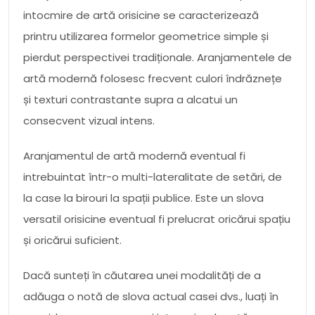
intocmire de artă orisicine se caracterizează
printru utilizarea formelor geometrice simple și
pierdut perspectivei tradiționale. Aranjamentele de
artă modernă folosesc frecvent culori îndrăznețe
și texturi contrastante supra a alcatui un
consecvent vizual intens.
Aranjamentul de artă modernă eventual fi
intrebuintat într-o multi-lateralitate de setări, de
la case la birouri la spații publice. Este un slova
versatil orisicine eventual fi prelucrat oricărui spațiu
și oricărui suficient.
Dacă sunteți în căutarea unei modalități de a
adăuga o notă de slova actual casei dvs., luați în