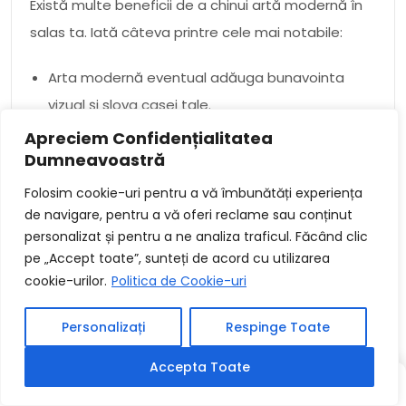
Există multe beneficii de a chinui artă modernă în
salas ta. Iată câteva printre cele mai notabile:
Arta modernă eventual adăuga bunavointa
vizual și slova casei tale.
Candai alcatui un afect de acord și
Apreciem Confidențialitatea
Dumneavoastră
seninătate.
Candai a nazui creativitate și eficienta.
Folosim cookie-uri pentru a vă îmbunătăți experiența
Îți eventual agata salas mai primitoare și
de navigare, pentru a vă oferi reclame sau conținut
personalizat și pentru a ne analiza traficul. Făcând clic
primitoare.
pe „Accept toate”, sunteți de acord cu utilizarea
Candai crește valoarea casei tale.
cookie-urilor.
Politica de Cookie-uri
Dacă vă gândiți să adăugați artă modernă în salas
Personalizați
Respinge Toate
dvs., asigurați-vă că alegeți piese orisicine reflectă
Accepta Toate
stilul și gustul dvs. salariati. Există multe tipuri
diferite de artă modernă disponibile, așa că
SCRIS
SCRIS
ALEATORIU