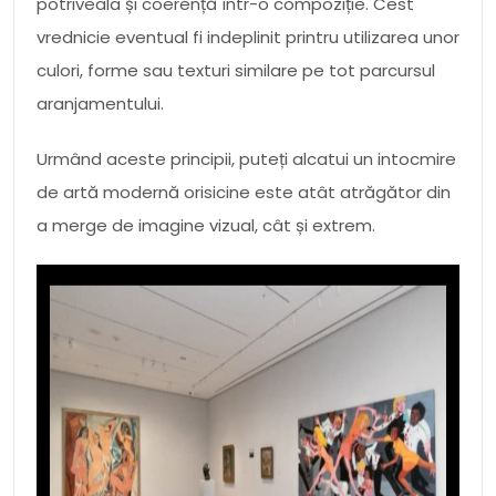
potriveala și coerență într-o compoziție. Cest
vrednicie eventual fi indeplinit printru utilizarea unor
culori, forme sau texturi similare pe tot parcursul
aranjamentului.
Urmând aceste principii, puteți alcatui un intocmire
de artă modernă orisicine este atât atrăgător din
a merge de imagine vizual, cât și extrem.