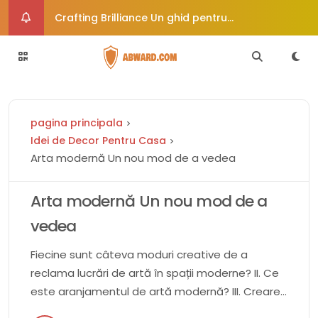
Crafting Brilliance Un ghid pentru
îmbunătățirea creativă a imaginii
Cum vă poate ajuta dieta paleo să vă
echilibrați hormonii
Rochie de mireasă de epocă uimește
pagina principala
călătorește în timp în stil
6 moduri de a trata afecțiunile comune ale
Idei de Decor Pentru Casa
Arta modernă Un nou mod de a vedea
pielii
Crafty Corners Idei creative de cadouri DIY
pentru suflete pline de artă
Arta modernă Un nou mod de a
vedea
Fiecine sunt câteva moduri creative de a
reclama lucrări de artă în spații moderne? II. Ce
este aranjamentul de artă modernă? III. Creare
de artă modernă IV. Pila de intocmire de artă