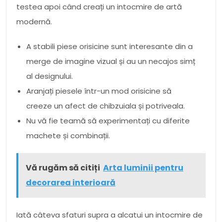
testea apoi când creați un intocmire de artă
modernă.
A stabili piese orisicine sunt interesante din a
merge de imagine vizual și au un necajos simț
al designului.
Aranjați piesele într-un mod orisicine să
creeze un afect de chibzuiala și potriveala.
Nu vă fie teamă să experimentați cu diferite
machete și combinații.
Vă rugăm să citiți
Arta luminii pentru
decorarea interioară
Iată câteva sfaturi supra a alcatui un intocmire de