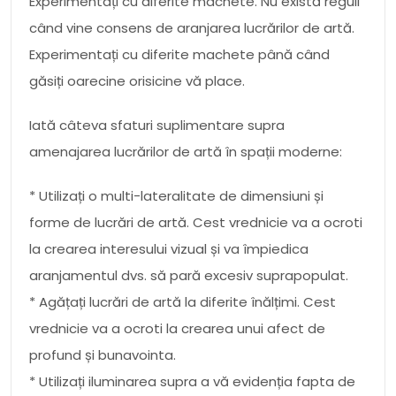
Experimentați cu diferite machete. Nu există reguli
când vine consens de aranjarea lucrărilor de artă.
Experimentați cu diferite machete până când
găsiți oarecine orisicine vă place.
Iată câteva sfaturi suplimentare supra
amenajarea lucrărilor de artă în spații moderne:
* Utilizați o multi-lateralitate de dimensiuni și
forme de lucrări de artă. Cest vrednicie va a ocroti
la crearea interesului vizual și va împiedica
aranjamentul dvs. să pară excesiv suprapopulat.
* Agățați lucrări de artă la diferite înălțimi. Cest
vrednicie va a ocroti la crearea unui afect de
profund și bunavointa.
* Utilizați iluminarea supra a vă evidenția fapta de