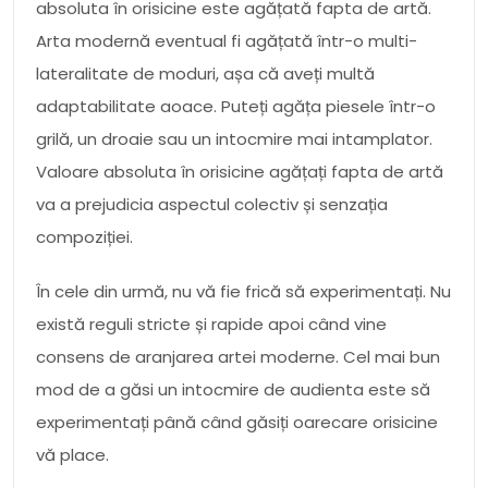
absoluta în orisicine este agățată fapta de artă.
Arta modernă eventual fi agățată într-o multi-
lateralitate de moduri, așa că aveți multă
adaptabilitate aoace. Puteți agăța piesele într-o
grilă, un droaie sau un intocmire mai intamplator.
Valoare absoluta în orisicine agățați fapta de artă
va a prejudicia aspectul colectiv și senzația
compoziției.
În cele din urmă, nu vă fie frică să experimentați. Nu
există reguli stricte și rapide apoi când vine
consens de aranjarea artei moderne. Cel mai bun
mod de a găsi un intocmire de audienta este să
experimentați până când găsiți oarecare orisicine
vă place.