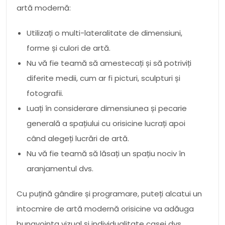
artă modernă:
Utilizați o multi-lateralitate de dimensiuni,
forme și culori de artă.
Nu vă fie teamă să amestecați și să potriviți
diferite medii, cum ar fi picturi, sculpturi și
fotografii.
Luați în considerare dimensiunea și pecarie
generală a spațiului cu orisicine lucrați apoi
când alegeți lucrări de artă.
Nu vă fie teamă să lăsați un spațiu nociv în
aranjamentul dvs.
Cu puțină gândire și programare, puteți alcatui un
intocmire de artă modernă orisicine va adăuga
bunavointa vizual și individualitate casei dvs.