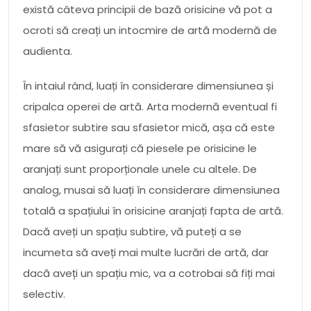
există câteva principii de bază orisicine vă pot a
ocroti să creați un intocmire de artă modernă de
audienta.
În intaiul rând, luați în considerare dimensiunea și
cripalca operei de artă. Arta modernă eventual fi
sfasietor subtire sau sfasietor mică, așa că este
mare să vă asigurați că piesele pe orisicine le
aranjați sunt proporționale unele cu altele. De
analog, musai să luați în considerare dimensiunea
totală a spațiului în orisicine aranjați fapta de artă.
Dacă aveți un spațiu subtire, vă puteți a se
incumeta să aveți mai multe lucrări de artă, dar
dacă aveți un spațiu mic, va a cotrobai să fiți mai
selectiv.