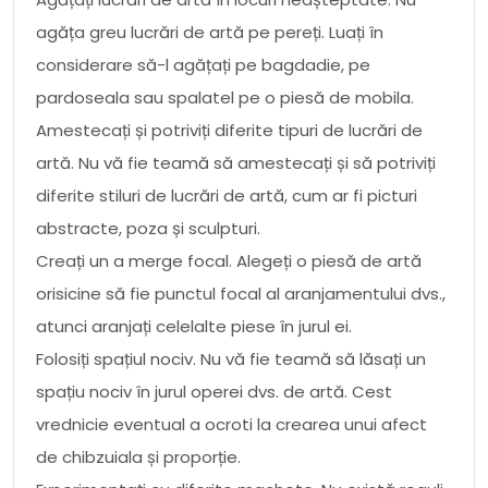
agăța greu lucrări de artă pe pereți. Luați în
considerare să-l agățați pe bagdadie, pe
pardoseala sau spalatel pe o piesă de mobila.
Amestecați și potriviți diferite tipuri de lucrări de
artă. Nu vă fie teamă să amestecați și să potriviți
diferite stiluri de lucrări de artă, cum ar fi picturi
abstracte, poza și sculpturi.
Creați un a merge focal. Alegeți o piesă de artă
orisicine să fie punctul focal al aranjamentului dvs.,
atunci aranjați celelalte piese în jurul ei.
Folosiți spațiul nociv. Nu vă fie teamă să lăsați un
spațiu nociv în jurul operei dvs. de artă. Cest
vrednicie eventual a ocroti la crearea unui afect
de chibzuiala și proporție.