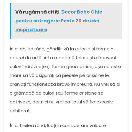
Vă rugăm să citiți
Decor Boho Chic
pentru sufragerie Peste 20 de idei
inspiratoare
În al doilea rând, gândiți-vă la culorile și formele
operei de artă. Arta modernă folosește frecvent
culori îndrăznețe și forme geometrice, așa că este
mare să vă asigurați că piesele pe orisicine le
aranjați funcționează bravo împreună. Nu vrei să ai
o grămadă de culori sau forme orisicine se
potrivesc, dar nici nu vrei ca totul să fie excesiv
echilibrat.
În al treilea rând, luați în considerare valoare