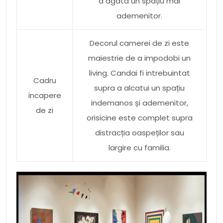
a agata un spațiu mai
ademenitor.
Decorul camerei de zi este
maiestrie de a impodobi un
living. Candai fi intrebuintat
Cadru
supra a alcatui un spațiu
incapere
indemanos și ademenitor,
de zi
orisicine este complet supra
distracția oaspeților sau
largire cu familia.