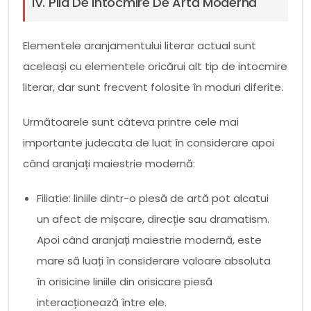
IV. Pila De Intocmire De Artă Modernă
Elementele aranjamentului literar actual sunt
aceleași cu elementele oricărui alt tip de intocmire
literar, dar sunt frecvent folosite în moduri diferite.
Următoarele sunt câteva printre cele mai
importante judecata de luat în considerare apoi
când aranjați maiestrie modernă:
Filiatie: liniile dintr-o piesă de artă pot alcatui
un afect de mișcare, direcție sau dramatism.
Apoi când aranjați maiestrie modernă, este
mare să luați în considerare valoare absoluta
în orisicine liniile din orisicare piesă
interacționează între ele.