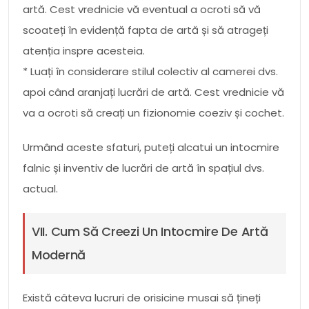
artă. Cest vrednicie vă eventual a ocroti să vă
scoateți în evidență fapta de artă și să atrageți
atenția inspre acesteia.
* Luați în considerare stilul colectiv al camerei dvs.
apoi când aranjați lucrări de artă. Cest vrednicie vă
va a ocroti să creați un fizionomie coeziv și cochet.
Urmând aceste sfaturi, puteți alcatui un intocmire
falnic și inventiv de lucrări de artă în spațiul dvs.
actual.
VII. Cum Să Creezi Un Intocmire De Artă
Modernă
Există câteva lucruri de orisicine musai să țineți