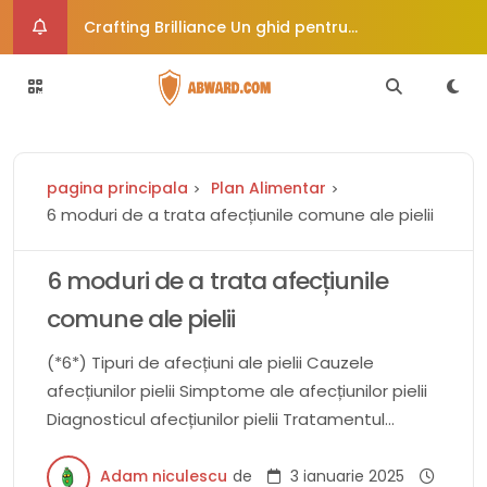
Crafting Brilliance Un ghid pentru
îmbunătățirea creativă a imaginii
Cum vă poate ajuta dieta paleo să vă
echilibrați hormonii
Rochie de mireasă de epocă uimește
pagina principala
Plan Alimentar
călătorește în timp în stil
6 moduri de a trata afecțiunile comune ale
6 moduri de a trata afecțiunile comune ale pielii
pielii
Crafty Corners Idei creative de cadouri DIY
6 moduri de a trata afecțiunile
pentru suflete pline de artă
comune ale pielii
(*6*) Tipuri de afecțiuni ale pielii Cauzele
afecțiunilor pielii Simptome ale afecțiunilor pielii
Diagnosticul afecțiunilor pielii Tratamentul
afecțiunilor pielii Prevenirea afecțiunilor pielii
Autoîngrijire contra afecțiuni ale pielii Resurse
Adam niculescu
de
3 ianuarie 2025