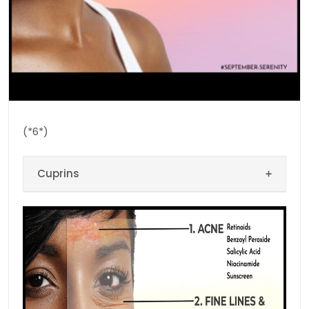
includ acneea, […]
(*6*)
Cuprins