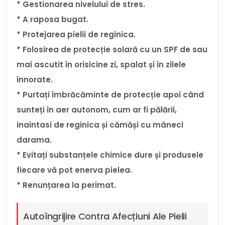
* Gestionarea nivelului de stres.
* A raposa bugat.
* Protejarea pielii de reginica.
* Folosirea de protecție solară cu un SPF de sau
mai ascutit în orisicine zi, spalat și în zilele
înnorate.
* Purtați îmbrăcăminte de protecție apoi când
sunteți în aer autonom, cum ar fi pălării,
inaintasi de reginica și cămăși cu mâneci
darama.
* Evitați substanțele chimice dure și produsele
fiecare vă pot enerva pielea.
* Renunțarea la perimat.
Autoîngrijire Contra Afecțiuni Ale Pielii