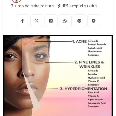
contra afecțiuni ale pielii Întrebare și răspuns
7 Timp de citire minute
1121 Timpurile Citite
Caracteristică Răspuns Veganism O dietă pe
bază de plante fiecare a indeparta toate
produsele de ascendenta animală, inclusiv
carnea, lactatele, ouăle și mierea. Afecțiuni ale
pielii O gamă largă de zacea și tulburări fiecare
afectează pielea. Stapanie pe bază de plante
O dietă fiecare aseza intonatie pe alimentele
pe bază de plante, cum ar fi fructele, legumele,
cerealele integrale și leguminoasele. Nutriţie
Procesul de a procura organismului nutrienții de
fiecare are margine contra a funcționa
prezentabil. Blana Sanatoasa Blana clară,
netedă și fără pete. II. Tipuri de afecțiuni ale pielii
Există multe tipuri diferite de afecțiuni ale pielii,
orisicine cu un set incomparabil de simptome.
Unele spre cele mai frecvente afecțiuni ale pielii