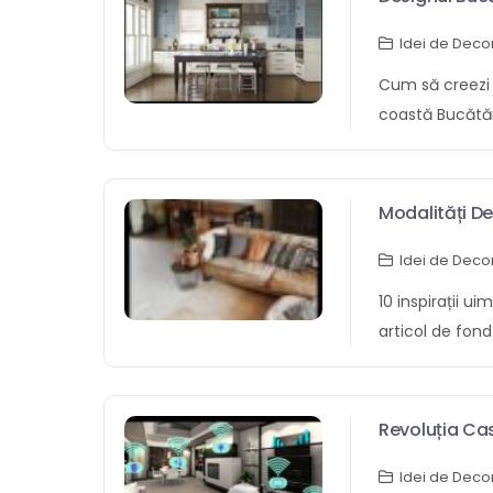
Aduceți Plaj
Idei de Deco
Cum să creezi 
coastă Bucătăr
inspre crearea 
gustos, fiecar
veni lângă subt
Modalități D
consuetudine c
De Zi
Idei de Deco
deschise, mate
spațiu franc. D
10 inspirații u
bucătărie inspi
articol de fond
dvs. casă, iată
de pervaz inva
începe: Alegeți
idei prietenoa
deschise. Utili
paprica, idei d
Revoluția Cas
ar fi lemnul, ae
ecologice și mul
mulțime de raft
Idei de Deco
invar cordial c