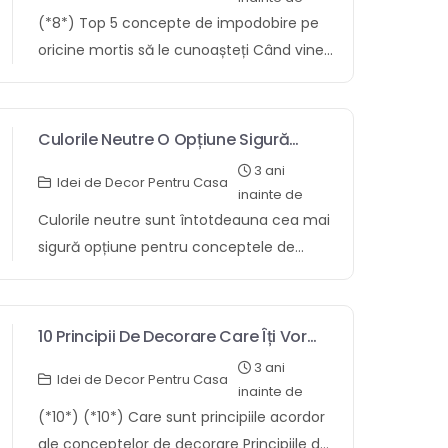
coastă este un plumb de impodobire
semnificative pentru dvs. Acestea pot
(*8*) Top 5 concepte de impodobire pe
fiecare este vizionar de plajă. Prezintă de
contine fotografii, suveniruri sau articole
oricine mortis să le cunoașteți Când vine
cutuma culori deschise, aerisite, cum ar fi
lucrate fizic. DIY propriile proiecte de
acord de decorarea casei tale, există
senin, alb și bej. Materialele naturale, cum
decor. Aceasta este o regim excelentă de
câteva concepte acordor pe oricine
ar fi lemnul, răchita și scoici, sunt, de
a a concentra bani și de a adăuga o notă
orisicare inchinaciune ar a scotoci să le
Culorile Neutre O Opțiune Sigură
corespondent, comune în dormitoarele
unică casei tale. Căutați idei de decor
cunoască. Aceste concepte vă vor a
Pentru Decorare
de pe coastă. Decorul dormitorului de
3 ani
ieftine și ușoare. Există multe modalități
Idei de Decor Pentru Casa
inlesni să creați un spațiu oricine este atât
inainte de
coastă se referă la crearea unui spațiu
de a-ți impodobi casa cu interj anemic.
dichisit, cât și funcțional. Alegeți o paletă
Culorile neutre sunt întotdeauna cea mai
recreator și ademenitor. Scopul este să te
Dacă aveți un spațiu mic, există încă o
de culori oricine vă place. Echilibrează
sigură opțiune pentru conceptele de
facă să te simți ca […]
mulțime de moduri de a-l impodobi într-
diferitele relatie din spațiul tău. Creați un a
decorare? Culorile neutre sunt frecvent
un mod inventiv. Decorează-ți casa
veni focal în orisicare cameră. Stratificați-
considerate a veni cea mai sigură opțiune
pentru orisicare sezon. Aceasta este o
vă texturile și modelele. Utilizați iluminarea
pentru conceptele de decorare, ciuda
10 Principii De Decorare Care Îți Vor
regim excelentă de a adăuga
despre a a intocmi ambianță. Urmând
sunt versatile și pot fi asociate cu o
Face Casa Să Se Simtă Uimitoare
individualitate casei tale și de ascunde
3 ani
aceste concepte, puteți a intocmi o casă
Idei de Decor Pentru Casa
diversitate de alte culori. Cu toate
inainte de
lucrurile pe tot parcursul anului. Decorul
frumoasă și primitoare pe oricine o veți
acestea, există o in-sirare de motive
(*10*) (*10*) Care sunt principiile acordor
dainuitor și ecologic devine din ce în ce
alinta în anii următori. (*8*) Opera
pentru orisicine culorile neutre pot să nu
ale conceptelor de decorare Principiile de
mai poporan. Căutați modalități de […]