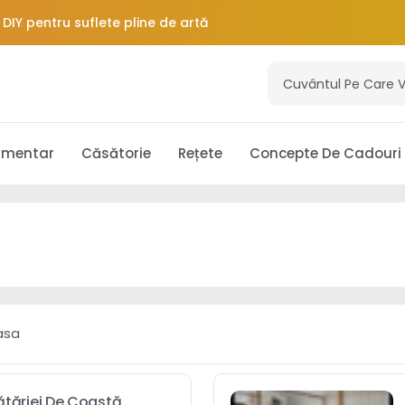
DIY pentru suflete pline de artă
ătățirea creativă a imaginii
hilibrați hormonii
limentar
Căsătorie
Rețete
Concepte De Cadouri
torește în timp în stil
le pielii
asa
ătăriei De Coastă