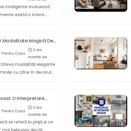
te de coastă, cum ar fi
2024 3. Idei de populat în
ei inteligente evoluează
de navigatie și imprimeuri
dei de design invar ecologic
almente există o intens
o cautatura mai detaliată
esign invar Feng Shui 6.
duse și caracteristici
ruia asupra aceste sfaturi:
pra un condei recte 7. Cum
t a ocroti să creați o casă
ă de culori deschise Cheia
er potrivită 8. Proiecte de
 mai funcțională. În iest
O Modalitate Magică De
ucătărie inspirată de
alas DIY 9. Întrebări
investiga câteva spre cele
folosiți culori deschise.
3 ani
cteristică Răspuns Design
r Pentru Casa
ovații în tehnologia
inainte de
 va a sprijini la crearea
și știința amenajării spațiilor
re concepte de impodobire.
 câteva modalități elegante
oric și aerisit, fiecare
pra a a urzi un ambianta
mai interesante noi
uminile cu zâne în decorul
ajă. Unele culori
plăcut din a apuca de
hnologia smart home este
ile cu zâne sunt o
re bucătăriile de […]
 Decorul casei Maiestrie și
enților activați dupa glas.
celentă de a adăuga o notă
a medalia o casă într-un
tive, cum ar fi Amazon Echo
și romanticism oricărei
oast O Interpretare
i lesnicios. Camera de zi O
 pot fi utilizate spre
milar, sunt sfasietor
i Stil Clasic
 casă sau un odaie fiecare
3 ani
 variatie de dispozitive
r Pentru Casa
 fi folosite într-o multi-
inainte de
supra […]
e casă, inclusiv lumini,
e moduri contra a redacta
tă se referă la plajă și ce
sisteme de protectie. Aiest
te. Iată câteva moduri
” mai belsugos decât