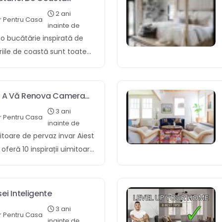
a Acasă
2 ani
r Pentru Casa
inainte de
o bucătărie inspirată de
iile de coastă sunt toate
unui spațiu discordat și
e evocă sentimentul de a
ire. Ele sunt de
e A Vă Renova Camera
aracterizate dupa culori
3 ani
r Pentru Casa
riale naturale și belsugos
inainte de
acă doriți să creați o
imitoare de pervaz invar Aiest
rată de coastă în propria
 oferă 10 inspirații uimitoare
 câteva sfaturi catre a
r asupra salas ta. Cuprinde
 o paletă de culori
se cu bugetul, tendințe de
zați materiale naturale, cum
e populat în spațiu mic, idei
ei Inteligente
rolit și răchita. Includeți o
te altele. 1. Idei de design
3 ani
uri și stocare deschise.
r Pentru Casa
u bugetul 2. Tendințe de
inainte de