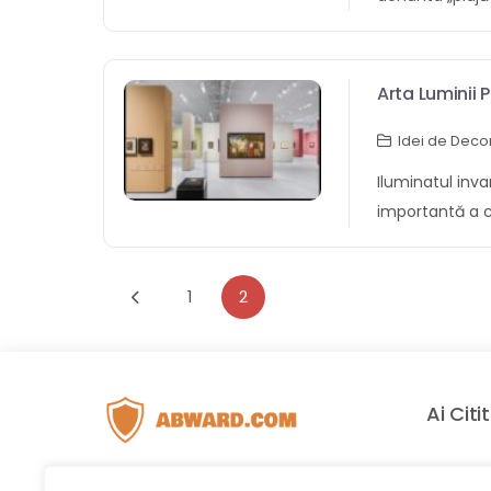
silinta eventu
elegante de a 
accente aurii?
ușor să control
decorul prezent
caldă a soarelui
creați anturaj 
bagdadie cont
este o regim 
Arta Luminii 
O altă regim 
licaritor. Înfășu
notă de lux de
Interioară
tehnologia int
ramurilor sau s
Idei de Deco
Accentele aurii 
îmbunătăți de
piesă centrală 
cameră a casei
Iluminatul inva
inteligentă. Lum
contra a a sirui
mai stilat afer
importantă a c
estompate, lum
luminile în spa
mese și bucătăr
confortabile. I
schimbate în c
draperiilor con
Când sunt folo
candai evidenți
atingerea unui
ascunsă. Folosi
aurii pot adăug
1
2
o atmosferă ca
o […]
un afișaj solem
decorului dvs. 
candai cere sp
sărbători sau 
spațiul. Dacă v
funcțional. Apo
când alegeți l
aurii în decoru
pentru decorul 
prezent, este c
să cântăriți cu 
Ai Citi
pe fiecare musa
scriitura cine
dezavantajele 
Acestea includ
colectiv al ca
alegerea potriv
Fitne
camerei Canti
Adam Niculescu este fondatorul
aveți […]