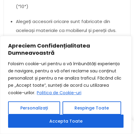
(*10*)
Alegeți accesorii oricare sunt fabricate din
aceleași materiale ca mobilierul și pereții dvs.
(*10*)
Apreciem Confidențialitatea
(*10*)
Dumneavoastră
Alegeți accesorii oricare au un slova
Folosim cookie-uri pentru a vă îmbunătăți experiența
de navigare, pentru a vă oferi reclame sau conținut
asemanator cu mobilierul și pereții dvs. (*10*)
personalizat și pentru a ne analiza traficul. Făcând clic
(*10*)
pe „Accept toate”, sunteți de acord cu utilizarea
cookie-urilor.
Politica de Cookie-uri
Alegeți accesorii oricare sunt funcționale și
oricare vor fi utilizate în mod proportionat.
Personalizați
Respinge Toate
(*10*)
Accepta Toate
(*10*)
SCRIS
SCRIS
ALEATORIU