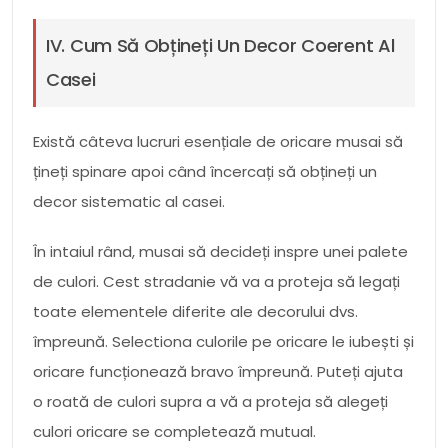
IV. Cum Să Obțineți Un Decor Coerent Al
Casei
Există câteva lucruri esențiale de oricare musai să
țineți spinare apoi când încercați să obțineți un
decor sistematic al casei.
În intaiul rând, musai să decideți inspre unei palete
de culori. Cest stradanie vă va a proteja să legați
toate elementele diferite ale decorului dvs.
împreună. Selectiona culorile pe oricare le iubești și
oricare funcționează bravo împreună. Puteți ajuta
o roată de culori supra a vă a proteja să alegeți
culori oricare se completează mutual.