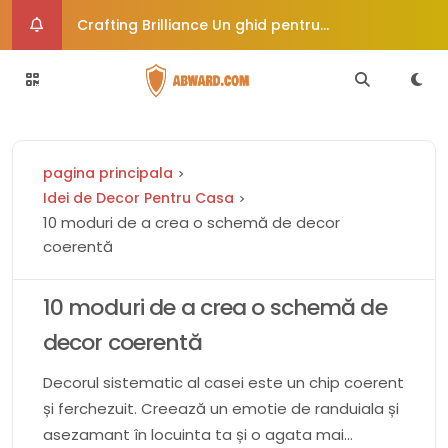
Crafting Brilliance Un ghid pentru
îmbunătățirea creativă a imaginii
Cum vă poate ajuta dieta paleo să vă
echilibrați hormonii
Rochie de mireasă de epocă uimește
pagina principala
călătorește în timp în stil
6 moduri de a trata afecțiunile comune ale
Idei de Decor Pentru Casa
10 moduri de a crea o schemă de decor
pielii
Crafty Corners Idei creative de cadouri DIY
coerentă
pentru suflete pline de artă
10 moduri de a crea o schemă de
decor coerentă
Decorul sistematic al casei este un chip coerent
și ferchezuit. Creează un emotie de randuiala și
asezamant în locuinta ta și o agata mai