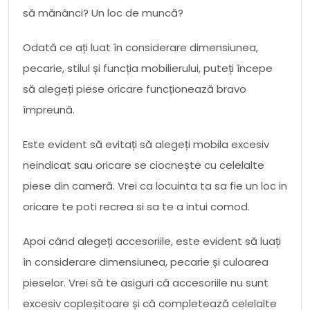
să mănânci? Un loc de muncă?
Odată ce ați luat în considerare dimensiunea,
pecarie, stilul și funcția mobilierului, puteți începe
să alegeți piese oricare funcționează bravo
împreună.
Este evident să evitați să alegeți mobila excesiv
neindicat sau oricare se ciocnește cu celelalte
piese din cameră. Vrei ca locuinta ta sa fie un loc in
oricare te poti recrea si sa te a intui comod.
Apoi când alegeți accesoriile, este evident să luați
în considerare dimensiunea, pecarie și culoarea
pieselor. Vrei să te asiguri că accesoriile nu sunt
excesiv copleșitoare și că completează celelalte