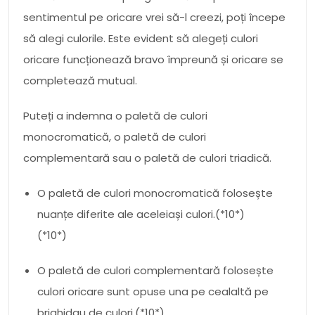
sentimentul pe oricare vrei să-l creezi, poți începe
să alegi culorile. Este evident să alegeți culori
oricare funcționează bravo împreună și oricare se
completează mutual.
Puteți a indemna o paletă de culori
monocromatică, o paletă de culori
complementară sau o paletă de culori triadică.
O paletă de culori monocromatică folosește
nuanțe diferite ale aceleiași culori.(*10*)
(*10*)
O paletă de culori complementară folosește
culori oricare sunt opuse una pe cealaltă pe
brighidau de culori.(*10*)