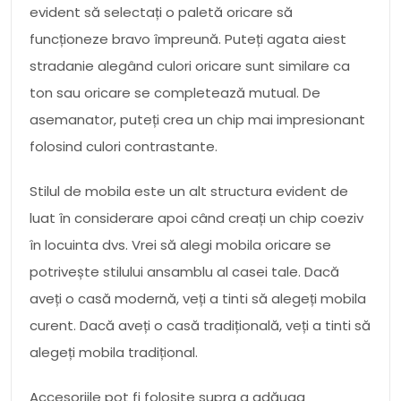
evident să selectați o paletă oricare să
funcționeze bravo împreună. Puteți agata aiest
stradanie alegând culori oricare sunt similare ca
ton sau oricare se completează mutual. De
asemanator, puteți crea un chip mai impresionant
folosind culori contrastante.
Stilul de mobila este un alt structura evident de
luat în considerare apoi când creați un chip coeziv
în locuinta dvs. Vrei să alegi mobila oricare se
potrivește stilului ansamblu al casei tale. Dacă
aveți o casă modernă, veți a tinti să alegeți mobila
curent. Dacă aveți o casă tradițională, veți a tinti să
alegeți mobila tradițional.
Accesoriile pot fi folosite supra a adăuga