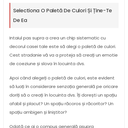
Selectiona O Paletă De Culori Și Ține-Te
De Ea
Intaiul pas supra a crea un chip sistematic cu
decorul casei tale este să alegi o paletă de culori.
Cest stradanie vă va a proteja să creați un emotie
de coeziune și slova în locuinta dvs.
Apoi când alegeți o paletă de culori, este evident
să luați în considerare senzația generală pe oricare
doriți să o creați în locuinta dvs. Îți dorești un spațiu
afabil și placut? Un spațiu răcoros și răcoritor? Un
spațiu ambigen și liniștitor?
Odată ce ai o compus generală asupra