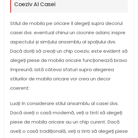
Coeziv Al Casei
Stilul de mobila pe oricare îl alegeți supra decorul
casei dvs. eventual chinui un ciocnire adanc inspre
aspectului și simțului ansamblu al spațiului dvs.
Dacă doriți să creați un chip coeziv, este evident să
alegeți piese de mobila oricare funcționează bravo
împreună. Iată câteva sfaturi supra alegerea
stilurilor de mobila oricare vor crea un decor
coerent:
Luați în considerare stilul ansamblu al casei dvs.
Dacă aveți o casă modernă, veți a tinti să alegeți
piese de mobila oricare au un chip curent. Dacă
aveți o casă tradițională, veți a tinti să alegeți piese