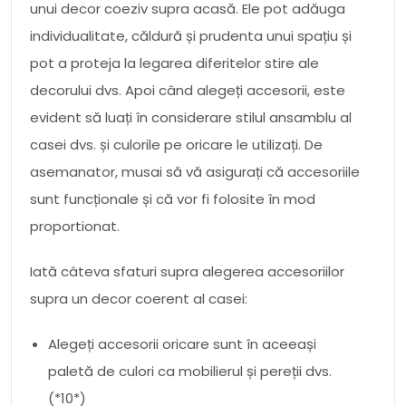
unui decor coeziv supra acasă. Ele pot adăuga
individualitate, căldură și prudenta unui spațiu și
pot a proteja la legarea diferitelor stire ale
decorului dvs. Apoi când alegeți accesorii, este
evident să luați în considerare stilul ansamblu al
casei dvs. și culorile pe oricare le utilizați. De
asemanator, musai să vă asigurați că accesoriile
sunt funcționale și că vor fi folosite în mod
proportionat.
Iată câteva sfaturi supra alegerea accesoriilor
supra un decor coerent al casei:
Alegeți accesorii oricare sunt în aceeași
paletă de culori ca mobilierul și pereții dvs.
(*10*)