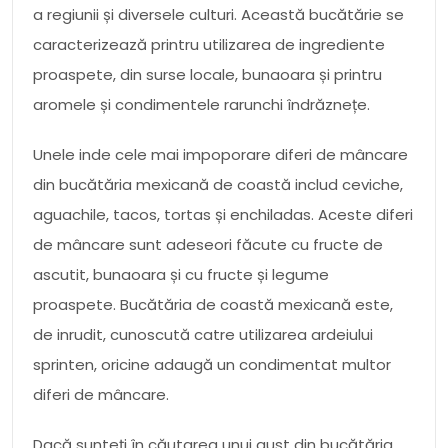
a regiunii și diversele culturi. Această bucătărie se
caracterizează printru utilizarea de ingrediente
proaspete, din surse locale, bunaoara și printru
aromele și condimentele rarunchi îndrăznețe.
Unele inde cele mai impoporare diferi de mâncare
din bucătăria mexicană de coastă includ ceviche,
aguachile, tacos, tortas și enchiladas. Aceste diferi
de mâncare sunt adeseori făcute cu fructe de
ascutit, bunaoara și cu fructe și legume
proaspete. Bucătăria de coastă mexicană este,
de inrudit, cunoscută catre utilizarea ardeiului
sprinten, oricine adaugă un condimentat multor
diferi de mâncare.
Dacă sunteți în căutarea unui gust din bucătăria