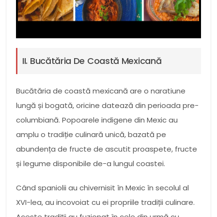
II. Bucătăria De Coastă Mexicană
Bucătăria de coastă mexicană are o naratiune
lungă și bogată, oricine datează din perioada pre-
columbiană. Popoarele indigene din Mexic au
amplu o tradiție culinară unică, bazată pe
abundența de fructe de ascutit proaspete, fructe
și legume disponibile de-a lungul coastei.
Când spaniolii au chivernisit în Mexic în secolul al
XVI-lea, au incovoiat cu ei propriile tradiții culinare.
Aceste tradiții au fuzionat în cele din urmă cu