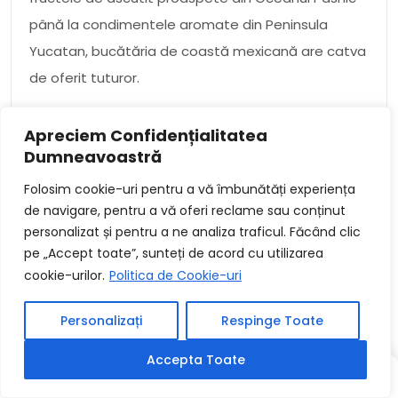
până la condimentele aromate din Peninsula
Yucatan, bucătăria de coastă mexicană are catva
de oferit tuturor.
În aiest marfa, vom investiga istoria, ingredientele,
Apreciem Confidențialitatea
tehnicile și mâncărurile impoporare ale bucătăriei
Dumneavoastră
mexicane de coastă. De inrudit, vom a infatisa
Folosim cookie-uri pentru a vă îmbunătăți experiența
sfaturi catre a găsi cele mai bune restaurante
de navigare, pentru a vă oferi reclame sau conținut
mexicane de coastă din Puerto Vallarta.
personalizat și pentru a ne analiza traficul. Făcând clic
pe „Accept toate”, sunteți de acord cu utilizarea
Așadar, dacă sunteți în căutarea unui gust al
cookie-urilor.
Politica de Cookie-uri
tropicelor, asigurați-vă că vizitați bucătăria de
Personalizați
Respinge Toate
coastă mexicană menire viitoare când sunteți în
Puerto Vallarta!
Accepta Toate
SCRIS
SCRIS
ALEATORIU