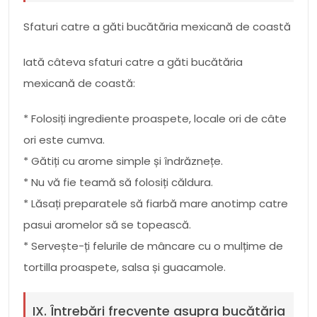
Sfaturi catre a găti bucătăria mexicană de coastă
Iată câteva sfaturi catre a găti bucătăria
mexicană de coastă:
* Folosiți ingrediente proaspete, locale ori de câte
ori este cumva.
* Gătiți cu arome simple și îndrăznețe.
* Nu vă fie teamă să folosiți căldura.
* Lăsați preparatele să fiarbă mare anotimp catre
pasui aromelor să se topească.
* Servește-ți felurile de mâncare cu o mulțime de
tortilla proaspete, salsa și guacamole.
IX. Întrebări frecvente asupra bucătăria