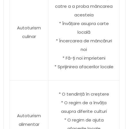
catre a a proba mâncarea
acesteia
* Învățare asupra carte
Autoturism
locală
culinar
* Încercarea de mâncăruri
noi
* Fă-ți noi imprieteni
* Sprijinirea afacerilor locale
* O tendință în creștere
* O regim de a învăța
asupra diferite culturi
Autoturism
* O regim de ajuta
alimentar
afacerile locale