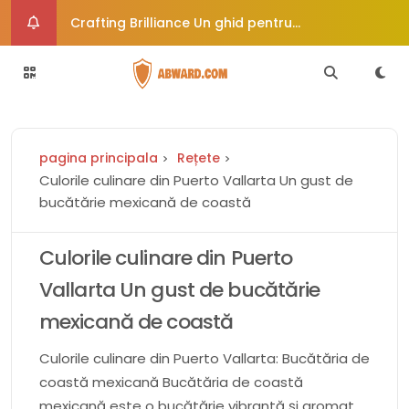
Crafting Brilliance Un ghid pentru
îmbunătățirea creativă a imaginii
Cum vă poate ajuta dieta paleo să vă
echilibrați hormonii
Rochie de mireasă de epocă uimește
pagina principala
Rețete
călătorește în timp în stil
6 moduri de a trata afecțiunile comune ale
Culorile culinare din Puerto Vallarta Un gust de
bucătărie mexicană de coastă
pielii
Crafty Corners Idei creative de cadouri DIY
pentru suflete pline de artă
Culorile culinare din Puerto
Vallarta Un gust de bucătărie
mexicană de coastă
Culorile culinare din Puerto Vallarta: Bucătăria de
coastă mexicană Bucătăria de coastă
mexicană este o bucătărie vibrantă și aromată,