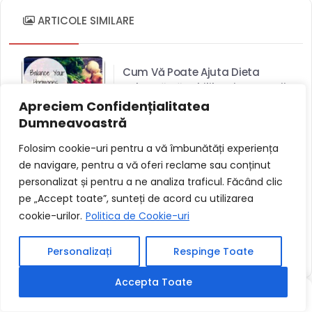
ARTICOLE SIMILARE
Cum Vă Poate Ajuta Dieta
Paleo Să Vă Echilibrați Hormonii
Apreciem Confidențialitatea
Dumneavoastră
Folosim cookie-uri pentru a vă îmbunătăți experiența
6 Moduri De A Trata Afecțiunile
de navigare, pentru a vă oferi reclame sau conținut
Comune Ale Pielii
personalizat și pentru a ne analiza traficul. Făcând clic
pe „Accept toate”, sunteți de acord cu utilizarea
cookie-urilor.
Politica de Cookie-uri
Sprijinul Social O Cheie Pentru
Pierderea În Greutate
Personalizați
Respinge Toate
Accepta Toate
SCRIS
SCRIS
ALEATORIU