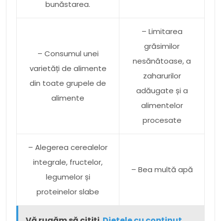
bunăstarea.
– Limitarea
grăsimilor
– Consumul unei
nesănătoase, a
varietăți de alimente
zaharurilor
din toate grupele de
adăugate și a
alimente
alimentelor
procesate
– Alegerea cerealelor
integrale, fructelor,
– Bea multă apă
legumelor și
proteinelor slabe
Vă rugăm să citiți
Dietele cu conținut