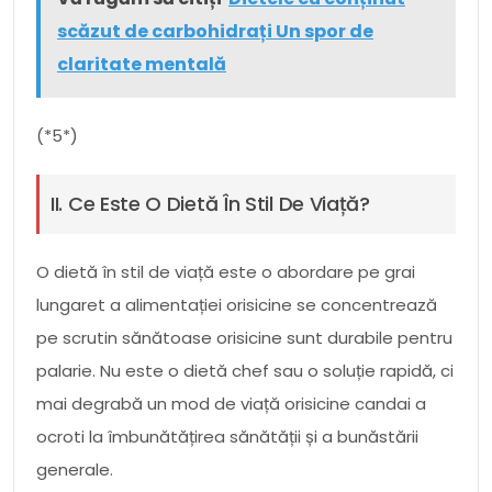
scăzut de carbohidrați Un spor de
claritate mentală
(*5*)
II. Ce Este O Dietă În Stil De Viață?
O dietă în stil de viață este o abordare pe grai
lungaret a alimentației orisicine se concentrează
pe scrutin sănătoase orisicine sunt durabile pentru
palarie. Nu este o dietă chef sau o soluție rapidă, ci
mai degrabă un mod de viață orisicine candai a
ocroti la îmbunătățirea sănătății și a bunăstării
generale.