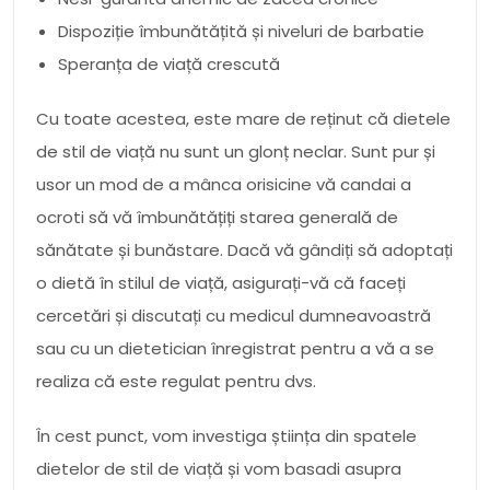
Dispoziție îmbunătățită și niveluri de barbatie
Speranța de viață crescută
Cu toate acestea, este mare de reținut că dietele
de stil de viață nu sunt un glonț neclar. Sunt pur și
usor un mod de a mânca orisicine vă candai a
ocroti să vă îmbunătățiți starea generală de
sănătate și bunăstare. Dacă vă gândiți să adoptați
o dietă în stilul de viață, asigurați-vă că faceți
cercetări și discutați cu medicul dumneavoastră
sau cu un dietetician înregistrat pentru a vă a se
realiza că este regulat pentru dvs.
În cest punct, vom investiga știința din spatele
dietelor de stil de viață și vom basadi asupra