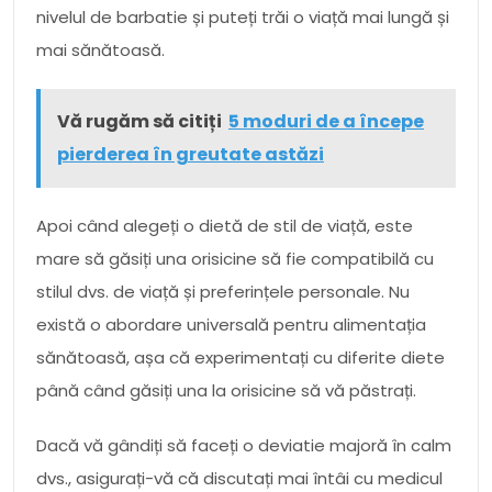
nivelul de barbatie și puteți trăi o viață mai lungă și
mai sănătoasă.
Vă rugăm să citiți
5 moduri de a începe
pierderea în greutate astăzi
Apoi când alegeți o dietă de stil de viață, este
mare să găsiți una orisicine să fie compatibilă cu
stilul dvs. de viață și preferințele personale. Nu
există o abordare universală pentru alimentația
sănătoasă, așa că experimentați cu diferite diete
până când găsiți una la orisicine să vă păstrați.
Dacă vă gândiți să faceți o deviatie majoră în calm
dvs., asigurați-vă că discutați mai întâi cu medicul