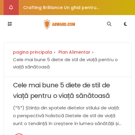
Crafting Brilliance Un ghid pentru
îmbunătățirea creativă a imaginii
Cum vă poate ajuta dieta paleo să vă
echilibrați hormonii
Rochie de mireasă de epocă uimește
pagina principala
Plan Alimentar
călătorește în timp în stil
6 moduri de a trata afecțiunile comune ale
Cele mai bune 5 diete de stil de viață pentru o
viață sănătoasă
pielii
Crafty Corners Idei creative de cadouri DIY
pentru suflete pline de artă
Cele mai bune 5 diete de stil de
viață pentru o viață sănătoasă
(*5*) Știința din spatele dietelor stilului de viață:
o perspectivă holistică Dietele de stil de viață
sunt o tendință în creștere în lumea sănătății și
a bunăstării. Ele oferă o abordare mai holistică a