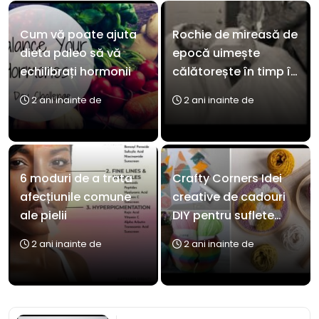
Cum vă poate ajuta
Rochie de mireasă de
dieta paleo să vă
epocă uimește
echilibrați hormonii
călătorește în timp în
stil
2 ani inainte de
2 ani inainte de
6 moduri de a trata
Crafty Corners Idei
afecțiunile comune
creative de cadouri
ale pielii
DIY pentru suflete
pline de artă
2 ani inainte de
2 ani inainte de