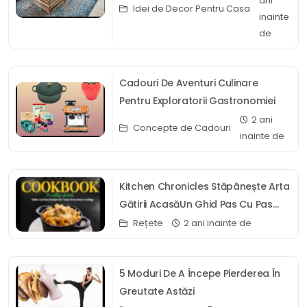
ani
Idei de Decor Pentru Casa
inainte
de
Cadouri De Aventuri Culinare
Pentru Exploratorii Gastronomiei
2 ani
Concepte de Cadouri
inainte de
Kitchen Chronicles Stăpânește Arta
Gătirii AcasăUn Ghid Pas Cu Pas
Pentru A Crea Mese Delicioase Și
Rețete
2 ani inainte de
Sănătoase Acasă
5 Moduri De A Începe Pierderea În
Greutate Astăzi