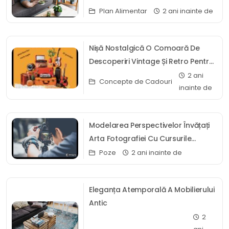
Plan Alimentar
2 ani inainte de
Nișă Nostalgică O Comoară De
Descoperiri Vintage Și Retro Pentru
Inima Sentimentală
2 ani
Concepte de Cadouri
inainte de
Modelarea Perspectivelor Învățați
Arta Fotografiei Cu Cursurile
Noastre De Educație Online
Poze
2 ani inainte de
Eleganța Atemporală A Mobilierului
Antic
2