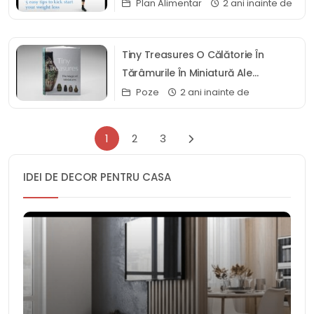
Plan Alimentar
2 ani inainte de
Tiny Treasures O Călătorie În
Tărâmurile În Miniatură Ale
Minunilor
Poze
2 ani inainte de
1
2
3
IDEI DE DECOR PENTRU CASA