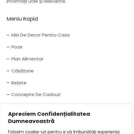
informații utile și relevante.
Meniu Rapid
Idei De Decor Pentru Casa
Poze
Plan Alimentar
Căsătorie
Rețete
Concepte De Cadouri
Drepturi De Autor
Apreciem Confidențialitatea
Dumneavoastră
Acesta servește ca „furnizor de locație”, așa cum
Folosim cookie-uri pentru a vă îmbunătăți experiența